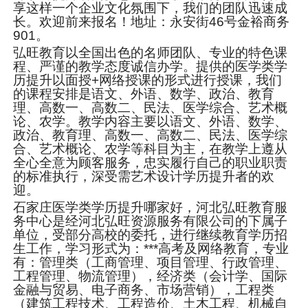
享这样一个企业文化氛围下，我们的团队迅速成
长。欢迎前来报名！地址：永安街46号金裕商务
901。
弘旺教育以全国出色的名师团队、专业的特色课
程、严谨的教学态度诚信办学。提供的医学类学
历提升以面授+网络授课的形式进行授课，我们
的课程安排是语文、外语、数学、政治、教育
理、高数一、高数二、民法、医学综合、艺术概
论、农学。教学内容主要以语文、外语、数学、
政治、教育理、高数一、高数二、民法、医学综
合、艺术概论、农学等科目为主，在教学上遵从
全心全意为顾客服务，忠实履行自己的职业职责
的标准执行，深受需艺术设计学历提升者的欢
迎。
石家庄医学类学历提升哪家好，河北弘旺教育服
务中心是经河北弘旺资源服务有限公司的下属子
单位，受部分高校的委托，进行继续教育学历招
生工作，学习形式为：***高考及网络教育，专业
有：管理类（工商管理、项目管理、行政管理、
工程管理、物流管理），经济类（会计学、国际
金融与贸易、电子商务、市场营销），工程类
（建筑工程技术、工程造价、土木工程、机械自